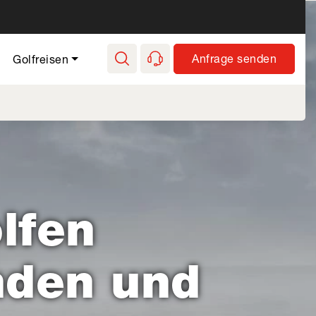
e Golf - Hauptnavi
Anfrage senden
Golfreisen
lfen
nden und