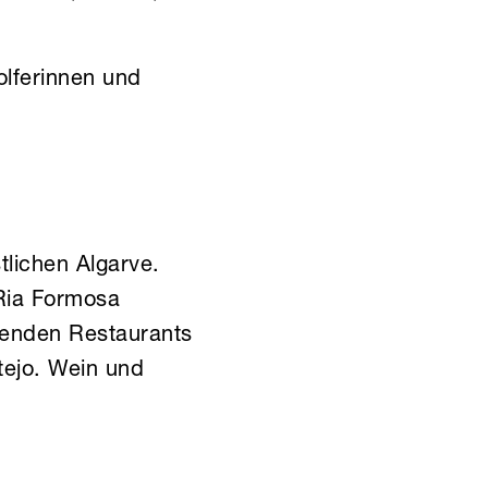
olferinnen und
tlichen Algarve.
Ria Formosa
henden Restaurants
tejo. Wein und