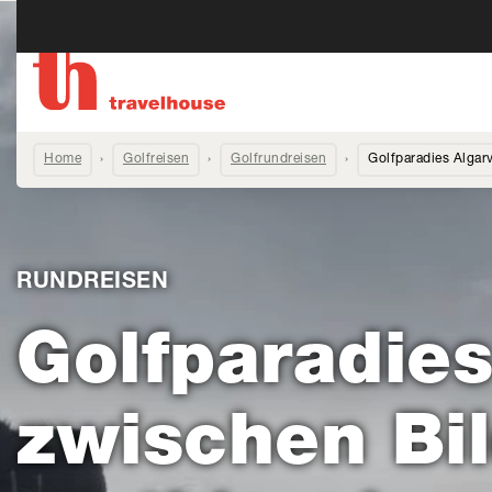
Home
Golfreisen
Golfrundreisen
Golfparadies Algar
RUNDREISEN
Golfparadies
zwischen Bi