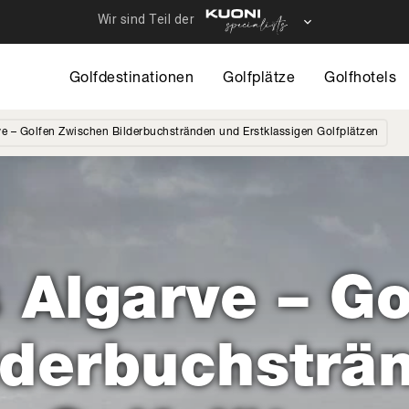
Direkt
zum
12 - Travelhous
Inhalt
Golfdestinationen
Golfplätze
Golfhotels
ve – Golfen Zwischen Bilderbuchstränden und Erstklassigen Golfplätzen
 Algarve – Go
lderbuchsträ