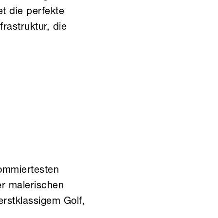
t die perfekte
astruktur, die
nommiertesten
er malerischen
erstklassigem Golf,