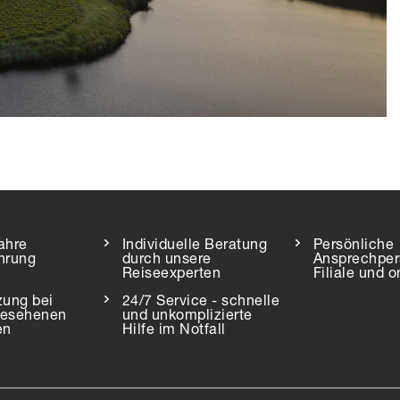
ahre
Individuelle Beratung
Persönliche
hrung
durch unsere
Ansprechper
Reiseexperten
Filiale und o
zung bei
24/7 Service - schnelle
gesehenen
und unkomplizierte
en
Hilfe im Notfall