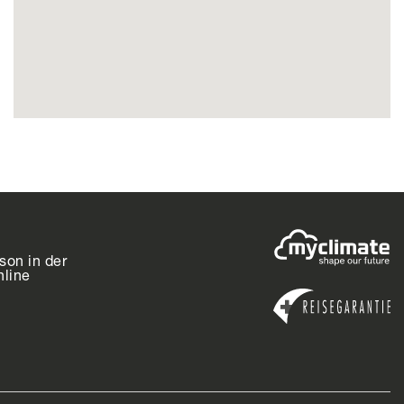
Die Benagil-Höhle
son in der
nline