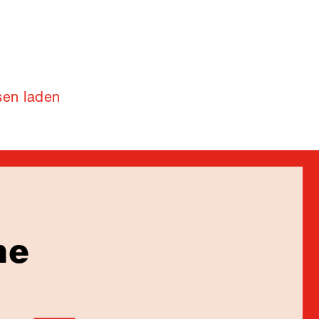
sen laden
ne