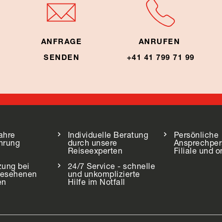
ANFRAGE
ANRUFEN
SENDEN
+41 41 799 71 99
ahre
Individuelle Beratung
Persönliche
hrung
durch unsere
Ansprechper
Reiseexperten
Filiale und o
zung bei
24/7 Service - schnelle
gesehenen
und unkomplizierte
en
Hilfe im Notfall