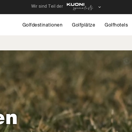
Direkt
zum
12 - Travelhous
Inhalt
Golfdestinationen
Golfplätze
Golfhotels
en