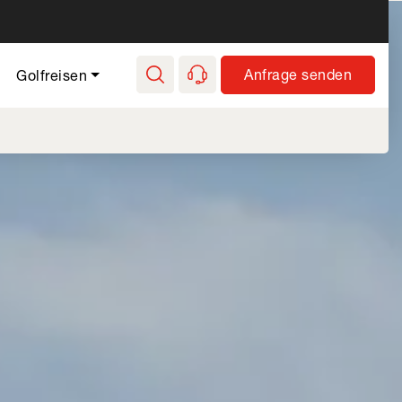
e Golf - Hauptnavi
Anfrage senden
Golfreisen