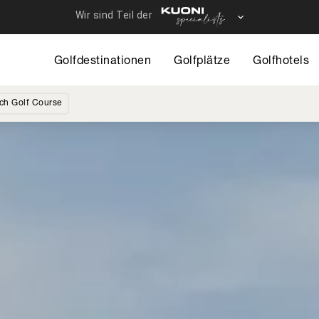
Direkt
zum
12 - Travelhous
Inhalt
Golfdestinationen
Golfplätze
Golfhotels
ach Golf Course