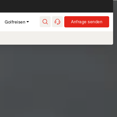
e Golf - Hauptnavi
Anfrage senden
Golfreisen