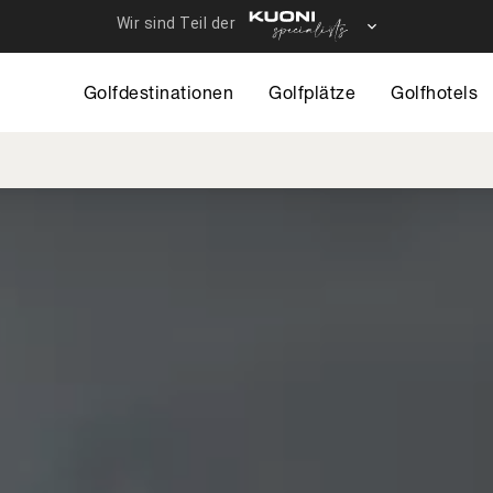
Direkt
zum
12 - Travelhous
Inhalt
Golfdestinationen
Golfplätze
Golfhotels