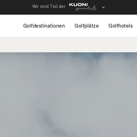
Direkt
zum
12 - Travelhous
Inhalt
Golfdestinationen
Golfplätze
Golfhotels